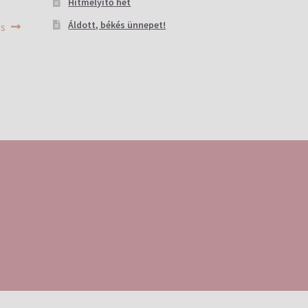
Hitmélyítő hét
Áldott, békés ünnepet!
és