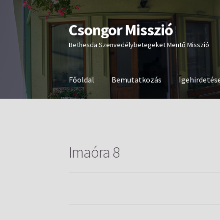
Csongor Misszió
Ugrás
Kilépés
a
a
Bethesda Szenvedélybetegeket Mentő Misszió
navigációhoz
tartalomba
Főoldal
Bemutatkozás
Igehirdetés
Imaóra 8