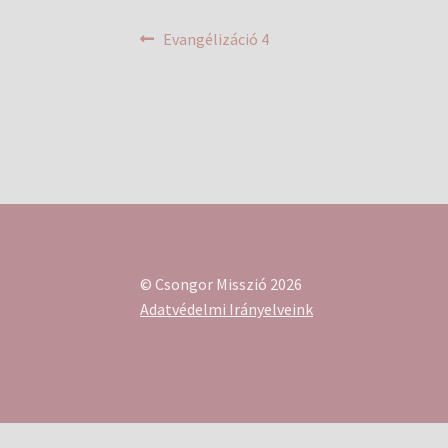
Bejegyzés
Previous
Evangélizáció 4
post:
navigáció
© Csongor Misszió 2026
Adatvédelmi Irányelveink