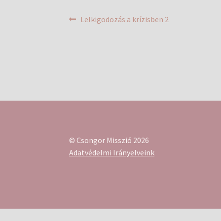
Bejegyzés
Previous
Lelkigodozás a krízisben 2
post:
navigáció
© Csongor Misszió 2026
Adatvédelmi Irányelveink