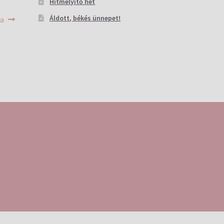
Hitmélyítő hét
Áldott, békés ünnepet!
ya