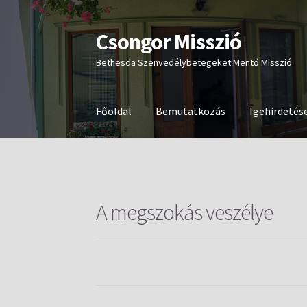
Csongor Misszió
Ugrás
Kilépés
a
a
Bethesda Szenvedélybetegeket Mentő Misszió
navigációhoz
tartalomba
Főoldal
Bemutatkozás
Igehirdetés
A megszokás veszélye