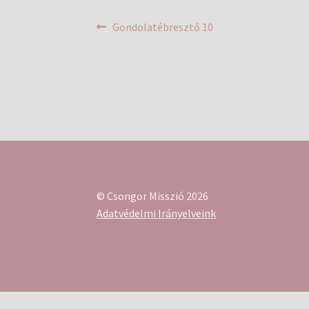
Bejegyzés
Previous
Gondolatébresztő 10
post:
navigáció
© Csongor Misszió 2026
Adatvédelmi Irányelveink