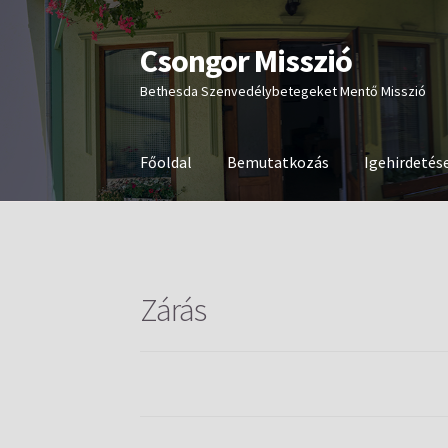
Csongor Misszió
Ugrás
Kilépés
a
a
Bethesda Szenvedélybetegeket Mentő Misszió
navigációhoz
tartalomba
Főoldal
Bemutatkozás
Igehirdetés
Zárás