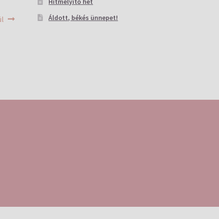
Hitmélyítő hét
Áldott, békés ünnepet!
ül