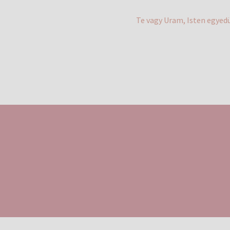
Next
Te vagy Uram, Isten egyed
post: