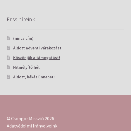
Friss híreink
(nincs cím)
Áldott adventi várakozást!
Köszönjük a támogatást!
Hitmélyítő hét
Áldott, békés ünnepet!
© Csongor Misszió 2026
Adatvédelmi Irányelveink