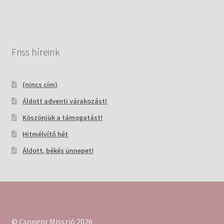
Friss híreink
(nincs cím)
Áldott adventi várakozást!
Köszönjük a támogatást!
Hitmélyítő hét
Áldott, békés ünnepet!
© Csongor Misszió 2026