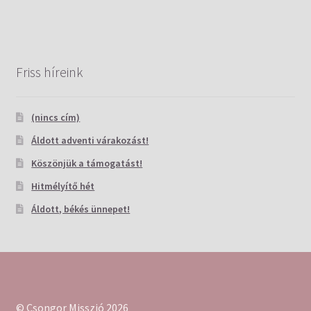
Friss híreink
(nincs cím)
Áldott adventi várakozást!
Köszönjük a támogatást!
Hitmélyítő hét
Áldott, békés ünnepet!
© Csongor Misszió 2026