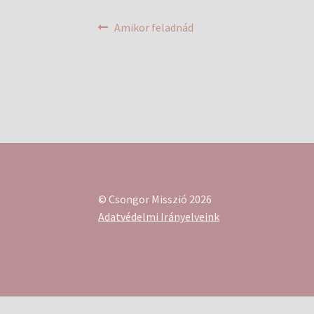
Bejegyzés
Previous
Amikor feladnád
post:
navigáció
© Csongor Misszió 2026
Adatvédelmi Irányelveink