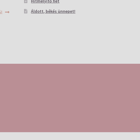
Hitmélyítő hét
Áldott, békés ünnepet!
ál