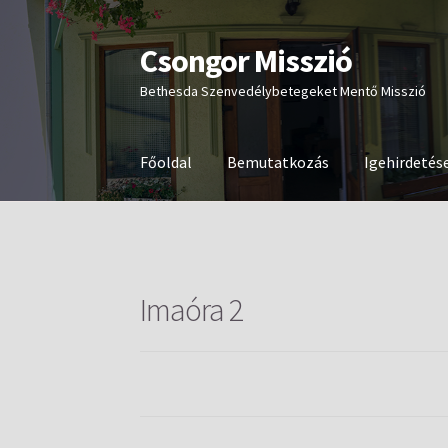
Csongor Misszió
Ugrás
Kilépés
a
a
Bethesda Szenvedélybetegeket Mentő Misszió
navigációhoz
tartalomba
Főoldal
Bemutatkozás
Igehirdetés
Imaóra 2