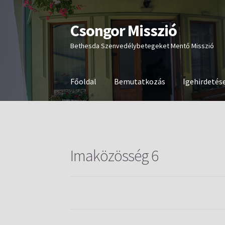
Csongor Misszió
Ugrás
Kilépés
a
a
Bethesda Szenvedélybetegeket Mentő Misszió
navigációhoz
tartalomba
Főoldal
Bemutatkozás
Igehirdetés
Imaközösség 6