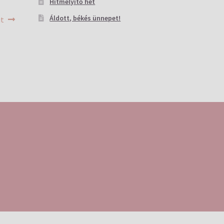
Hitmélyítő hét
Áldott, békés ünnepet!
it