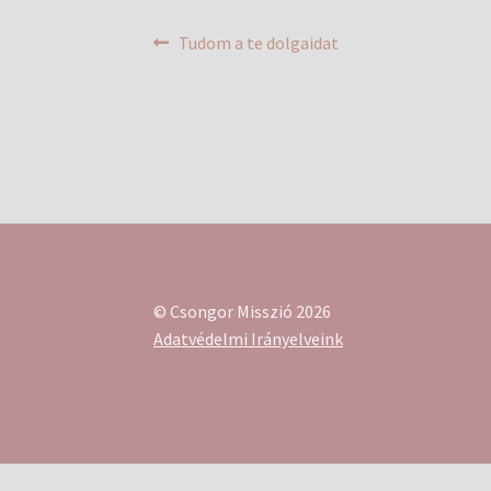
Bejegyzés
Previous
Tudom a te dolgaidat
post:
navigáció
© Csongor Misszió 2026
Adatvédelmi Irányelveink