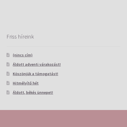
Friss híreink
(nincs cím)
Áldott adventi várakozást!
Köszönjük a támogatást!
Hitmélyítő hét
Áldott, békés ünnepet!