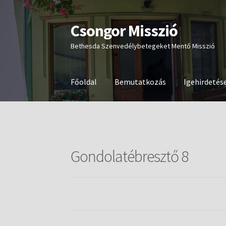
Csongor Misszió
Ugrás
Kilépés
a
a
Bethesda Szenvedélybetegeket Mentő Misszió
navigációhoz
tartalomba
Főoldal
Bemutatkozás
Igehirdetés
Gondolatébresztő 8