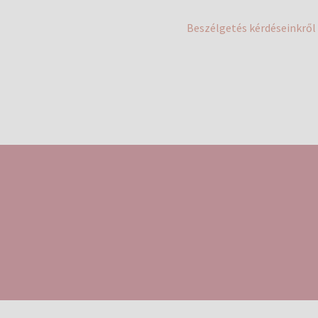
Next
Beszélgetés kérdéseinkről
post: