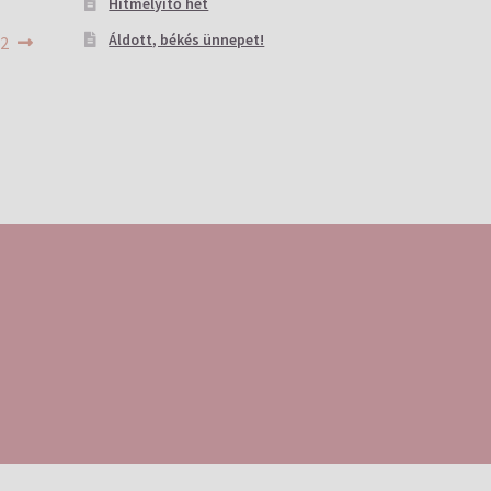
Hitmélyítő hét
Áldott, békés ünnepet!
 2