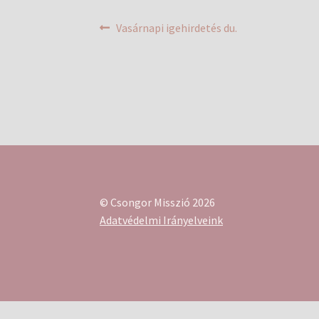
Bejegyzés
Previous
Vasárnapi igehirdetés du.
post:
navigáció
© Csongor Misszió 2026
Adatvédelmi Irányelveink