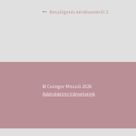
Bejegyzés
Previous
Beszélgetés kérdéseinkről 2
post:
navigáció
© Csongor Misszió 2026
Adatvédelmi Irányelveink