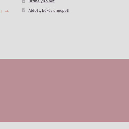
Hitmélyítő hét
Áldott, békés ünnepet!
 1