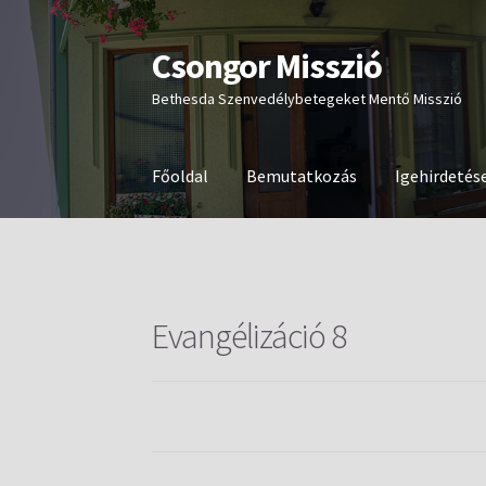
Csongor Misszió
Ugrás
Kilépés
a
a
Bethesda Szenvedélybetegeket Mentő Misszió
navigációhoz
tartalomba
Főoldal
Bemutatkozás
Igehirdetés
Evangélizáció 8