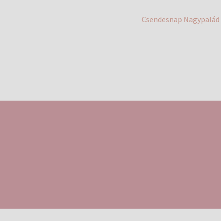
Next
Csendesnap Nagypalád
post: