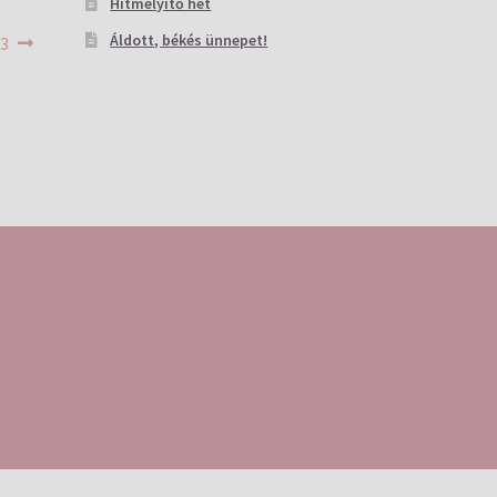
Hitmélyítő hét
Áldott, békés ünnepet!
 3