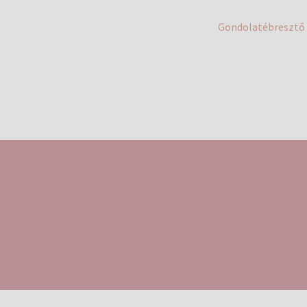
Next
Gondolatébresztő
post: