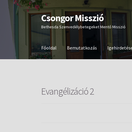
Csongor Misszió
Ugrás
Kilépés
a
a
Bethesda Szenvedélybetegeket Mentő Misszió
navigációhoz
tartalomba
Főoldal
Bemutatkozás
Igehirdetés
Evangélizáció 2