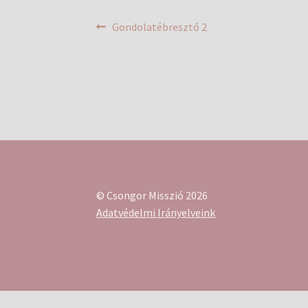
Bejegyzés
Previous
Gondolatébresztő 2
post:
navigáció
© Csongor Misszió 2026
Adatvédelmi Irányelveink