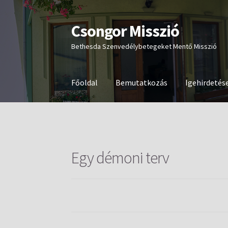
Csongor Misszió
Ugrás
Kilépés
a
a
Bethesda Szenvedélybetegeket Mentő Misszió
navigációhoz
tartalomba
Főoldal
Bemutatkozás
Igehirdetés
Egy démoni terv