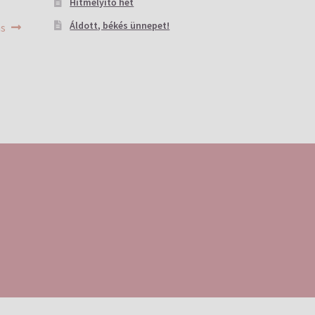
Hitmélyítő hét
Áldott, békés ünnepet!
ás