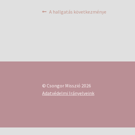
Bejegyzés
Previous
A hallgatás következménye
post:
navigáció
© Csongor Misszió 2026
Adatvédelmi Irányelveink