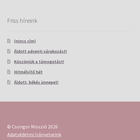
Friss híreink
(nincs cím)
Áldott adventi várakozást!
Köszönjük a támogatást!
Hitmélyítő hét
Áldott, békés ünnepet!
© Csongor Misszió 2026
Adatvédelmi Irányelveink