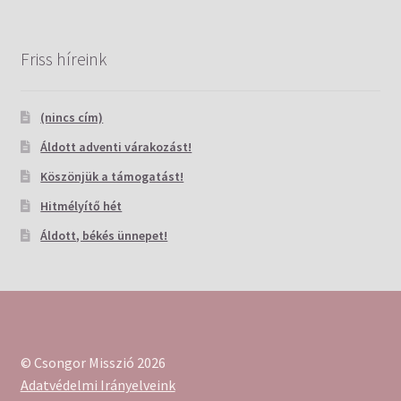
Friss híreink
(nincs cím)
Áldott adventi várakozást!
Köszönjük a támogatást!
Hitmélyítő hét
Áldott, békés ünnepet!
© Csongor Misszió 2026
Adatvédelmi Irányelveink