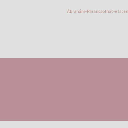
Next
Ábrahám-Parancsolhat-e Iste
post: