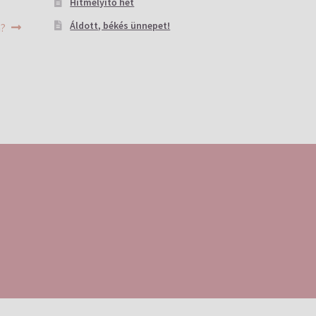
Hitmélyítő hét
Áldott, békés ünnepet!
n?