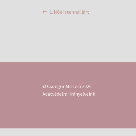
Bejegyzés
Previous
1. Nóé Istennel járt
post:
navigáció
© Csongor Misszió 2026
Adatvédelmi Irányelveink