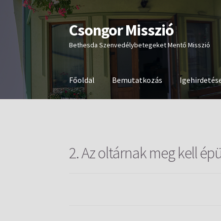
Csongor Misszió
Ugrás
Kilépés
a
a
Bethesda Szenvedélybetegeket Mentő Misszió
navigációhoz
tartalomba
Főoldal
Bemutatkozás
Igehirdetés
2. Az oltárnak meg kell épü