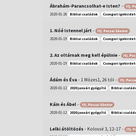
Ábrahám-Parancsolhat-e Isten?
-
Ifj. P
2020-01-26
Bibliai családok
Csongori igehirde
1. Nóé Istennel járt
-
Ifj. Pocsai Sándor
2020-01-19
Bibliai családok
Csongori igehirde
2. Az oltárnak meg kell épülnie
-
Ifj. Po
2020-01-19
Bibliai családok
Csongori igehirde
Ádám és Éva
-
1 Mózes1, 26 tól
-
Ifj. Pocs
2020-01-12
2020 januári gyógyító
Bibliai család
Káin és Ábel
-
Ifj. Pocsai Sándor
2020-01-12
2020 januári gyógyító
Bibliai család
Lelki átöltözés
-
Kolossé 3, 12-17
-
Ifj. 