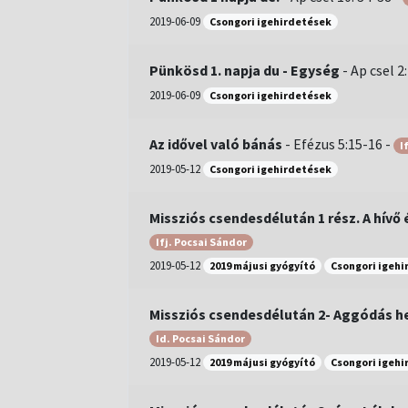
2019-06-09
Csongori igehirdetések
Pünkösd 1. napja du - Egység
-
Ap csel 2
2019-06-09
Csongori igehirdetések
Az idővel való bánás
-
Efézus 5:15-16
-
I
2019-05-12
Csongori igehirdetések
Missziós csendesdélután 1 rész. A hívő 
Ifj. Pocsai Sándor
2019-05-12
2019 májusi gyógyító
Csongori igehi
Missziós csendesdélután 2- Aggódás h
Id. Pocsai Sándor
2019-05-12
2019 májusi gyógyító
Csongori igehi