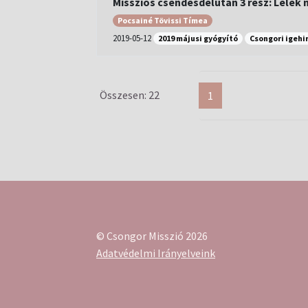
Missziós csendesdélután 3 rész: Lélek n
Pocsainé Tövissi Tímea
2019-05-12
2019 májusi gyógyító
Csongori igehi
Összesen: 22
1
© Csongor Misszió 2026
Adatvédelmi Irányelveink