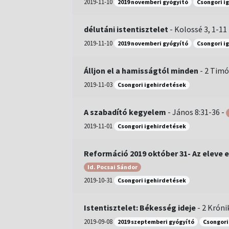
2019-11-10
2019 novemberi gyógyító
Csongori i
délutáni istentisztelet
-
Kolossé 3, 1-11
2019-11-10
2019 novemberi gyógyító
Csongori i
Álljon el a hamisságtól minden
-
2 Timó
2019-11-03
Csongori igehirdetések
A szabadító kegyelem
-
János 8:31-36
-
2019-11-01
Csongori igehirdetések
Reformáció 2019 október 31- Az eleve 
Id. Pocsai Sándor
2019-10-31
Csongori igehirdetések
Istentisztelet: Békesség ideje
-
2 Krónik
2019-09-08
2019 szeptemberi gyógyító
Csongori