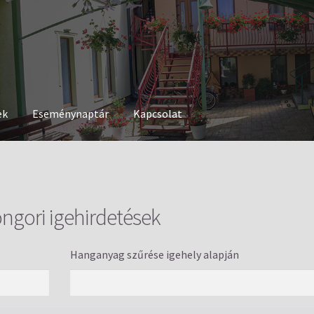
ek
Eseménynaptár
Kapcsolat
ngori igehirdetések
Hanganyag szűrése igehely alapján