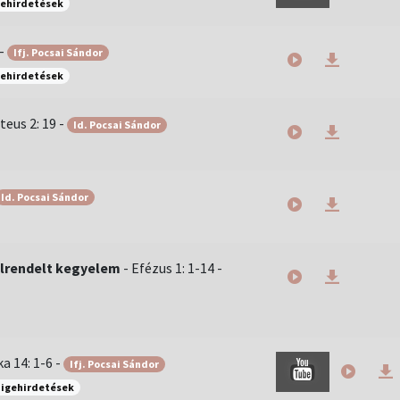
gehirdetések
-
Ifj. Pocsai Sándor
gehirdetések
teus 2: 19
-
Id. Pocsai Sándor
Id. Pocsai Sándor
elrendelt kegyelem
-
Efézus 1: 1-14
-
a 14: 1-6
-
Ifj. Pocsai Sándor
 igehirdetések