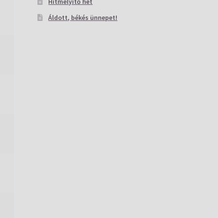
Hitmélyítő hét
Áldott, békés ünnepet!