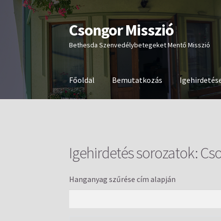
Csongor Misszió
Ugrás
Kilépés
a
a
Bethesda Szenvedélybetegeket Mentő Misszió
navigációhoz
tartalomba
Főoldal
Bemutatkozás
Igehirdetés
Igehirdetés sorozatok:
Cso
Hanganyag szűrése cím alapján