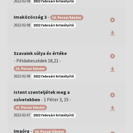
2022-02-08
2022 februári hitmélyítő
Imaközösség 3
-
Id. Pocsai Sándor
2022-02-08
2022 februári hitmélyítő
Szavaink súlya és értéke
-
Példabeszédek 18,21
-
Id. Pocsai Sándor
2022-02-08
2022 februári hitmélyítő
Istent szenteljétek meg a
szívetekben
-
1 Péter 3, 15
-
Id. Pocsai Sándor
2022-02-07
2022 februári hitmélyítő
Imaóra
-
Id. Pocsai Sándor