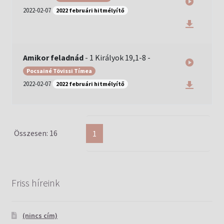
2022-02-07
2022 februári hitmélyítő
Amikor feladnád
-
1 Királyok 19,1-8
-
Pocsainé Tövissi Tímea
2022-02-07
2022 februári hitmélyítő
Összesen: 16
1
Friss híreink
(nincs cím)