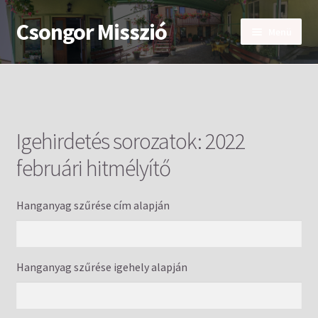
Csongor Misszió
Ugrás
Kilépés
Menü
a
a
navigációhoz
tartalomba
Főoldal
Bemutatkozás
Igehirdetés sorozatok:
2022
Igehirdetések
februári hitmélyítő
Eseménynaptár
Hanganyag szűrése cím alapján
Kapcsolat
Hanganyag szűrése igehely alapján