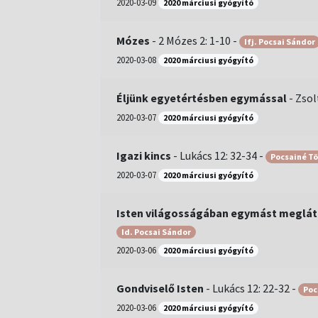
2020-03-09
2020 márciusi gyógyító
Mózes
-
2 Mózes 2: 1-10
-
Ifj. Pocsai Sándor
2020-03-08
2020 márciusi gyógyító
Éljünk egyetértésben egymással
-
Zsol
2020-03-07
2020 márciusi gyógyító
Igazi kincs
-
Lukács 12: 32-34
-
Pocsainé Tö
2020-03-07
2020 márciusi gyógyító
Isten világosságában egymást meglát
Id. Pocsai Sándor
2020-03-06
2020 márciusi gyógyító
Gondviselő Isten
-
Lukács 12: 22-32
-
Poc
2020-03-06
2020 márciusi gyógyító