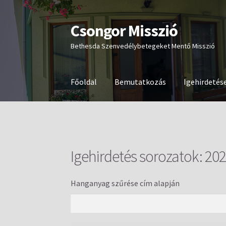
Csongor Misszió
Ugrás
Kilépés
a
a
Bethesda Szenvedélybetegeket Mentő Misszió
navigációhoz
tartalomba
Főoldal
Bemutatkozás
Igehirdetés
Igehirdetés sorozatok:
202
Hanganyag szűrése cím alapján