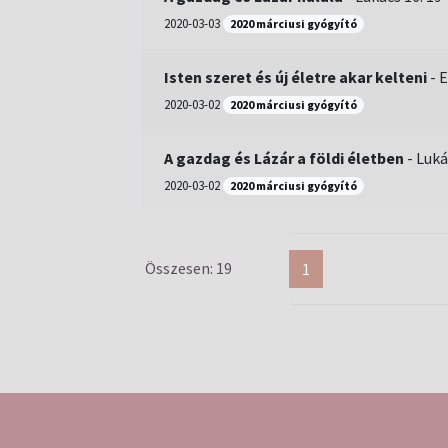
2020-03-03
2020 márciusi gyógyító
Isten szeret és új életre akar kelteni
-
E
2020-03-02
2020 márciusi gyógyító
A gazdag és Lázár a földi életben
-
Luká
2020-03-02
2020 márciusi gyógyító
Összesen: 19
1