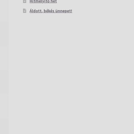
Hitmélyítő hét
Áldott, békés ünnepet!