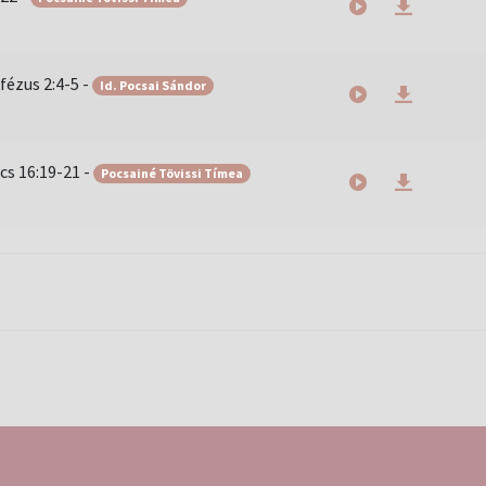
fézus 2:4-5
-
Id. Pocsai Sándor
cs 16:19-21
-
Pocsainé Tövissi Tímea