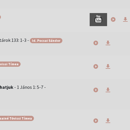
tárok 133: 1-3
-
Id. Pocsai Sándor
vissi Tímea
hatjuk
-
1 János 1: 5-7
-
sainé Tövissi Tímea