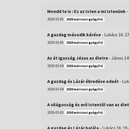
Mondd te is : Ez az Isten a mi Istenünk
-
2020-03-05
2020 márciusi gyógyító
A gazdag második kérése
-
Lukács 16: 2
2020-03-05
2020 márciusi gyógyító
Az út igazság Jézus az életre
-
János 14
2020-03-04
2020 márciusi gyógyító
A gazdag és Lázár ébredése odaát
-
Luk
2020-03-04
2020 márciusi gyógyító
A világosság és erő Istentől van az éle
2020-03-03
2020 márciusi gyógyító
A gazdag és Lázár halála
-
Lukács 16: 19