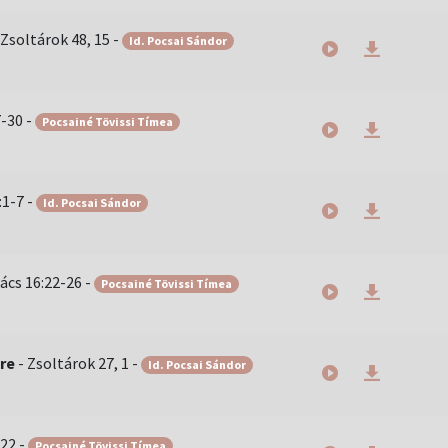
Zsoltárok 48, 15
-
Id. Pocsai Sándor
7-30
-
Pocsainé Tövissi Tímea
:1-7
-
Id. Pocsai Sándor
ács 16:22-26
-
Pocsainé Tövissi Tímea
tre
-
Zsoltárok 27, 1
-
Id. Pocsai Sándor
-22
-
Pocsainé Tövissi Tímea