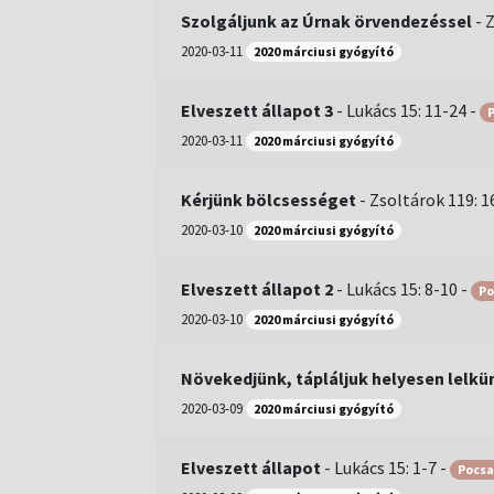
Szolgáljunk az Úrnak örvendezéssel
-
Z
2020-03-11
2020 márciusi gyógyító
Elveszett állapot 3
-
Lukács 15: 11-24
-
P
2020-03-11
2020 márciusi gyógyító
Kérjünk bölcsességet
-
Zsoltárok 119: 1
2020-03-10
2020 márciusi gyógyító
Elveszett állapot 2
-
Lukács 15: 8-10
-
Po
2020-03-10
2020 márciusi gyógyító
Növekedjünk, tápláljuk helyesen lelkü
2020-03-09
2020 márciusi gyógyító
Elveszett állapot
-
Lukács 15: 1-7
-
Pocsa