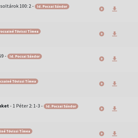
soltárok 100: 2
-
Id. Pocsai Sándor
ocsainé Tövissi Tímea
69
-
Id. Pocsai Sándor
csainé Tövissi Tímea
nket
-
1 Péter 2: 1-3
-
Id. Pocsai Sándor
iné Tövissi Tímea