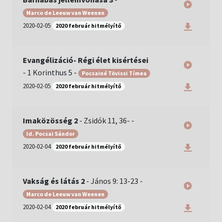
Marco de Leeuw van Weenen
2020-02-05
2020 február hitmélyítő
Evangélizáció- Régi élet kisértései
-
1 Korinthus 5
-
Pocsainé Tövissi Tímea
2020-02-05
2020 február hitmélyítő
Imaközösség 2
-
Zsidók 11, 36-
-
Id. Pocsai Sándor
2020-02-04
2020 február hitmélyítő
Vakság és látás 2
-
János 9: 13-23
-
Marco de Leeuw van Weenen
2020-02-04
2020 február hitmélyítő