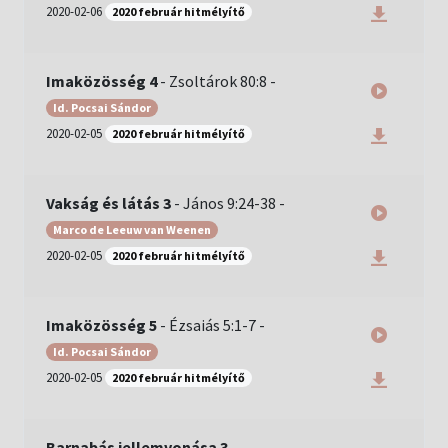
2020-02-06
2020 február hitmélyítő
Imaközösség 4
-
Zsoltárok 80:8
-
Id. Pocsai Sándor
2020-02-05
2020 február hitmélyítő
Vakság és látás 3
-
János 9:24-38
-
Marco de Leeuw van Weenen
2020-02-05
2020 február hitmélyítő
Imaközösség 5
-
Ézsaiás 5:1-7
-
Id. Pocsai Sándor
2020-02-05
2020 február hitmélyítő
Barnabás jellemvonása 3
-