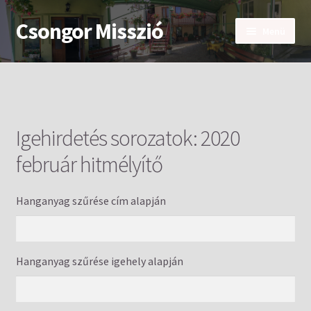
Csongor Misszió
Ugrás
Kilépés
Menü
a
a
navigációhoz
tartalomba
Főoldal
Bemutatkozás
Igehirdetés sorozatok:
2020
Igehirdetések
február hitmélyítő
Eseménynaptár
Hanganyag szűrése cím alapján
Kapcsolat
Hanganyag szűrése igehely alapján