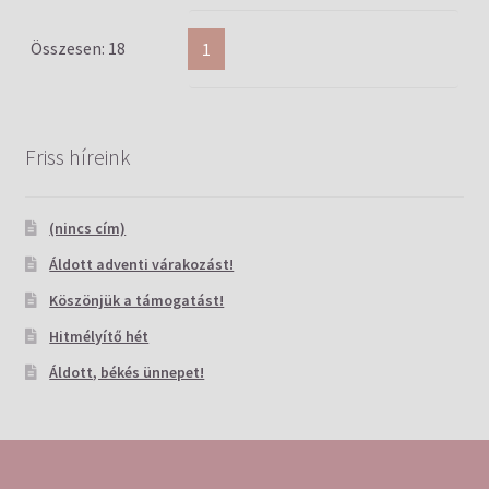
Összesen: 18
1
Friss híreink
(nincs cím)
Áldott adventi várakozást!
Köszönjük a támogatást!
Hitmélyítő hét
Áldott, békés ünnepet!