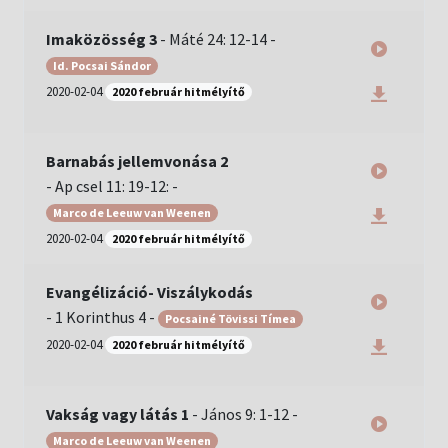
Imaközösség 3
-
Máté 24: 12-14
-
Id. Pocsai Sándor
2020-02-04
2020 február hitmélyítő
Barnabás jellemvonása 2
-
Ap csel 11: 19-12:
-
Marco de Leeuw van Weenen
2020-02-04
2020 február hitmélyítő
Evangélizáció- Viszálykodás
-
1 Korinthus 4
-
Pocsainé Tövissi Tímea
2020-02-04
2020 február hitmélyítő
Vakság vagy látás 1
-
János 9: 1-12
-
Marco de Leeuw van Weenen