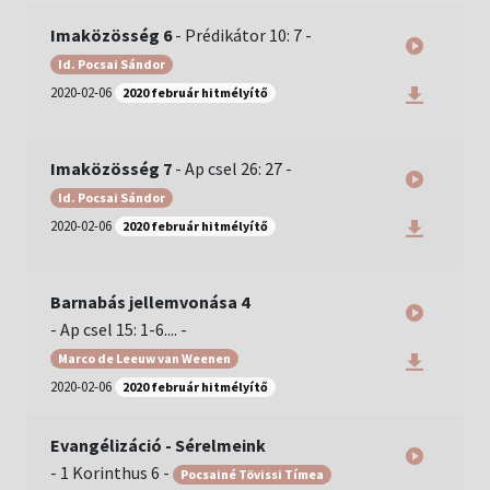
Imaközösség 6
-
Prédikátor 10: 7
-
Id. Pocsai Sándor
2020-02-06
2020 február hitmélyítő
Imaközösség 7
-
Ap csel 26: 27
-
Id. Pocsai Sándor
2020-02-06
2020 február hitmélyítő
Barnabás jellemvonása 4
-
Ap csel 15: 1-6....
-
Marco de Leeuw van Weenen
2020-02-06
2020 február hitmélyítő
Evangélizáció - Sérelmeink
-
1 Korinthus 6
-
Pocsainé Tövissi Tímea