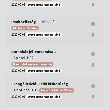
2020-02-03
2020 február hitmélyítő
Imaközösség
-
Judás 1-3
-
Id. Pocsai Sándor
2020-02-03
2020 február hitmélyítő
Barnabás jellemvonása 1
-
Ap csel 4: 32-
-
Marco de Leeuw van Weenen
2020-02-03
2020 február hitmélyítő
Evangélizáció- Lelki kiskorúság
-
1 Korinthus 3
-
Pocsainé Tövissi Tímea
2020-02-03
2020 február hitmélyítő